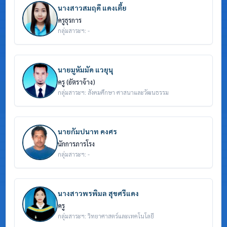
นางสาวสมฤดี แดงเตี้ย
ครูธุรการ
กลุ่มสาระฯ: -
นายมูหัมมัด แวยุนุ
ครู (อัตราจ้าง)
กลุ่มสาระฯ: สังคมศึกษา ศาสนาและวัฒนธรรม
นายกัมปนาท คงศร
นักการภารโรง
กลุ่มสาระฯ: -
นางสาวพรพิมล สุขศรีแดง
ครู
กลุ่มสาระฯ: วิทยาศาสตร์และเทคโนโลยี