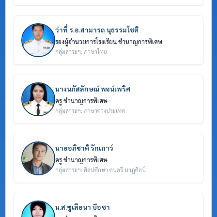
ว่าที่ ร.อ.สามารถ นุธรรมโชติ
รองผู้อำนวยการโรงเรียน ชำนาญการพิเศษ
กลุ่มสาระฯ: ภาษาไทย
นางนภัสลักษณ์ พจน์เพริศ
ครู ชำนาญการพิเศษ
กลุ่มสาระฯ: ภาษาต่างประเทศ
นายอภิชาติ รักเถาว์
ครู ชำนาญการพิเศษ
กลุ่มสาระฯ: ศิลปศึกษา ดนตรี นาฏศิลป์
น.ส.ซูเลียนา บือซา